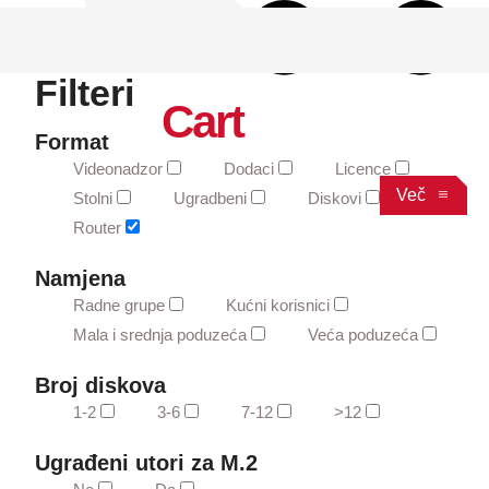
Filteri
Cart
Format
Videonadzor
Dodaci
Licence
Več
Stolni
Ugradbeni
Diskovi
Router
Namjena
Radne grupe
Kućni korisnici
Mala i srednja poduzeća
Veća poduzeća
Broj diskova
1-2
3-6
7-12
>12
Ugrađeni utori za M.2