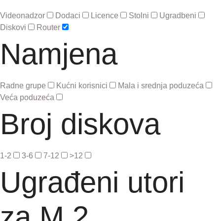
Videonadzor
Dodaci
Licence
Stolni
Ugradbeni
Diskovi
Router
Namjena
Radne grupe
Kućni korisnici
Mala i srednja poduzeća
Veća poduzeća
Broj diskova
1-2
3-6
7-12
>12
Ugrađeni utori
za M.2