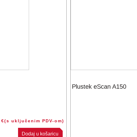
Plustek eScan A150
5
€
(s uključenim PDV-om)
Dodaj u košaricu