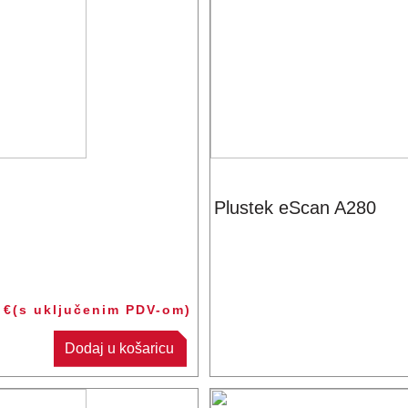
Plustek eScan A280
5
€
(s uključenim PDV-om)
Dodaj u košaricu