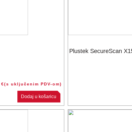
Plustek SecureScan X1
5
€
(s uključenim PDV-om)
Dodaj u košaricu