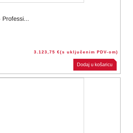
Professi...
3.123,75
€
(s uključenim PDV-om)
Dodaj u košaricu