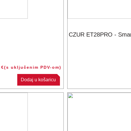
CZUR ET28PRO - Smart
5
€
(s uključenim PDV-om)
Dodaj u košaricu