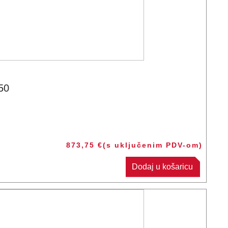
50
873,75
€
(s uključenim PDV-om)
Dodaj u košaricu