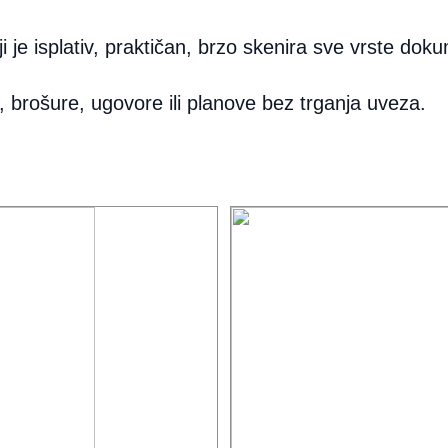
je isplativ, praktičan, brzo skenira sve vrste doku
 brošure, ugovore ili planove bez trganja uveza.