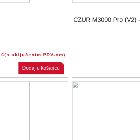
CZUR M3000 Pro (V2) - 
5
€
(s uključenim PDV-om)
Dodaj u košaricu