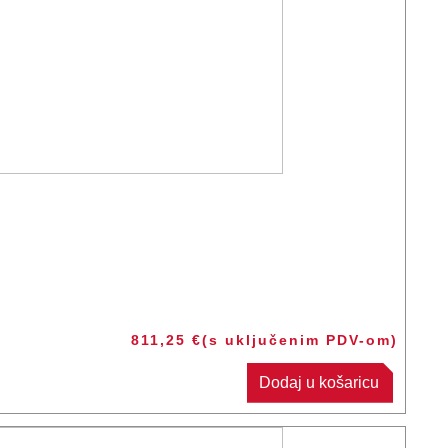
811,25
€
(s uključenim PDV-om)
Dodaj u košaricu