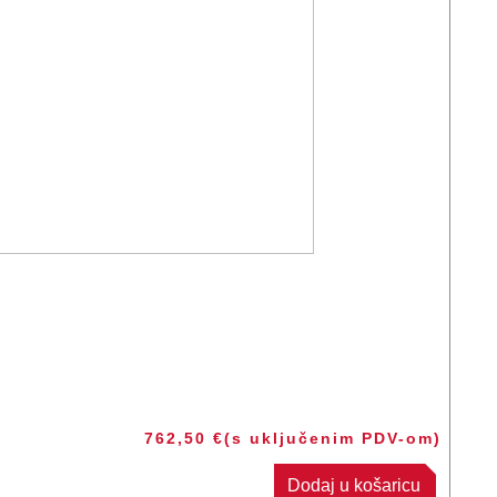
762,50
€
(s uključenim PDV-om)
Dodaj u košaricu