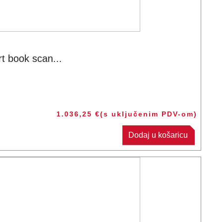
 book scan...
1.036,25
€
(s uključenim PDV-om)
Dodaj u košaricu